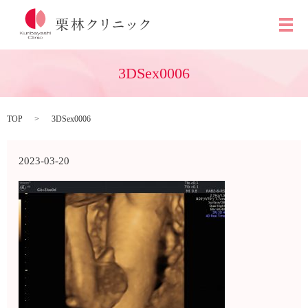
メ
3DSex0006
TOP
3DSex0006
2023-03-20