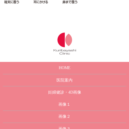
HOME
医院案内
妊婦健診・4D画像
画像１
画像２
画像３