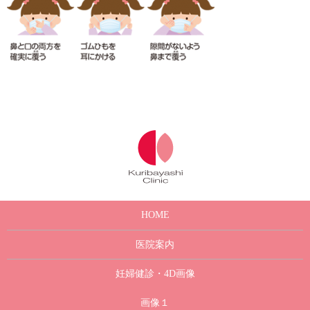
HOME
医院案内
妊婦健診・4D画像
画像１