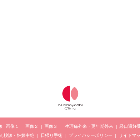
像
画像１
画像２
画像３
生理痛外来・更年期外来
経口避妊
ん検診・妊娠中絶
日帰り手術
プライバシーポリシー
サイトマ