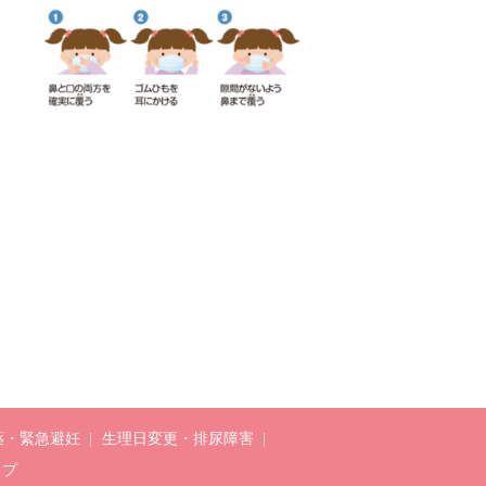
薬・緊急避妊
生理日変更・排尿障害
ップ