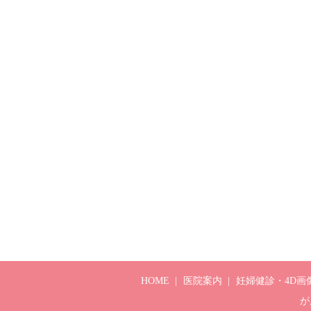
HOME
医院案内
妊婦健診・4D画
が