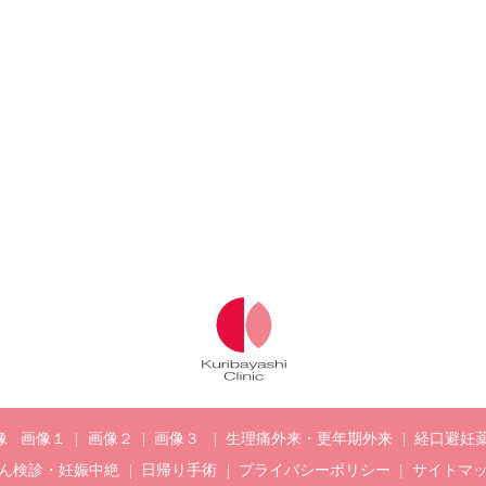
像
画像１
画像２
画像３
生理痛外来・更年期外来
経口避妊
ん検診・妊娠中絶
日帰り手術
プライバシーポリシー
サイトマ