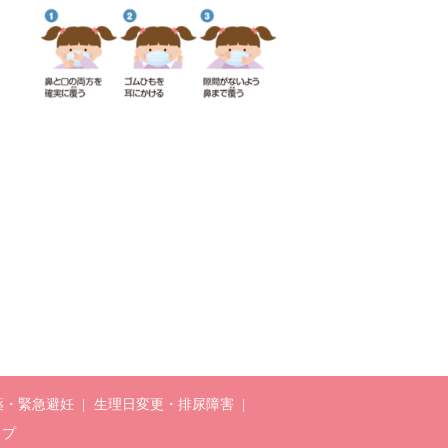
薬・緊急避妊
生理日変更・排尿障害
ップ