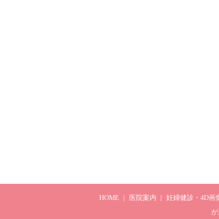
HOME
医院案内
妊婦健診・4D画
が