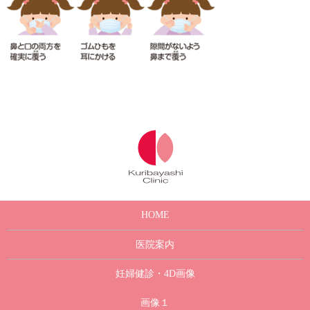
HOME
医院案内
妊婦健診・4D画像
画像１