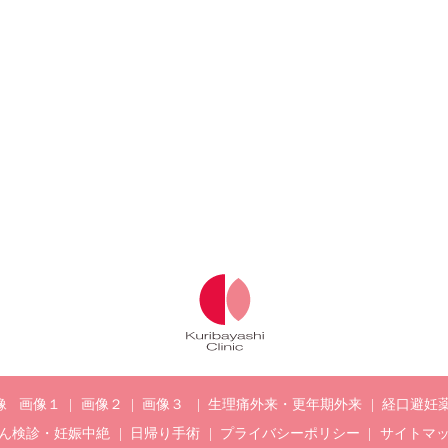
像
画像１
画像２
画像３
生理痛外来・更年期外来
経口避妊
ん検診・妊娠中絶
日帰り手術
プライバシーポリシー
サイトマ