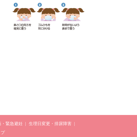
薬・緊急避妊
生理日変更・排尿障害
ップ