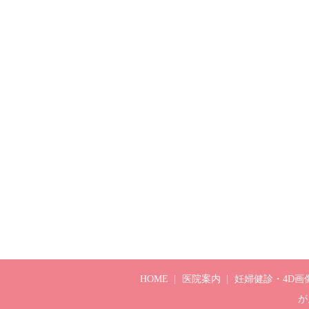
HOME
医院案内
妊婦健診・4D画
が