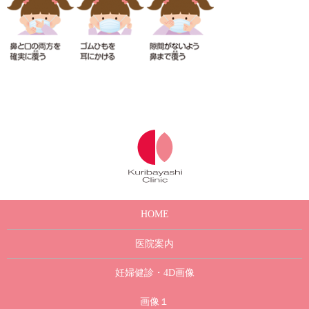
HOME
医院案内
妊婦健診・4D画像
画像１