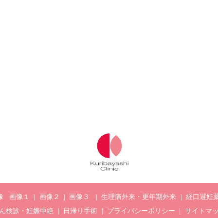
像
画像１
画像２
画像３
生理痛外来・更年期外来
経口避妊
ん検診・妊娠中絶
日帰り手術
プライバシーポリシー
サイトマ