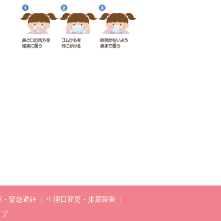
薬・緊急避妊
生理日変更・排尿障害
ップ