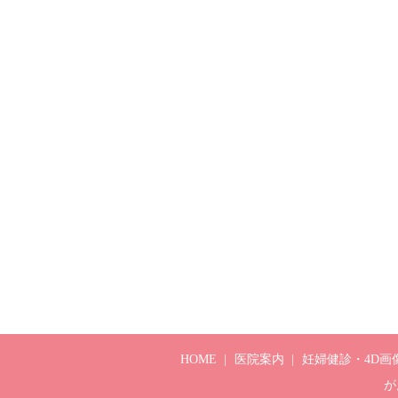
HOME
医院案内
妊婦健診・4D画
が