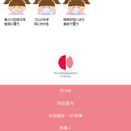
HOME
医院案内
妊婦健診・4D画像
画像１