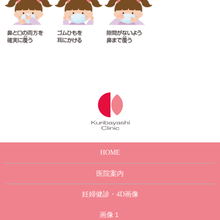
HOME
医院案内
妊婦健診・4D画像
画像１