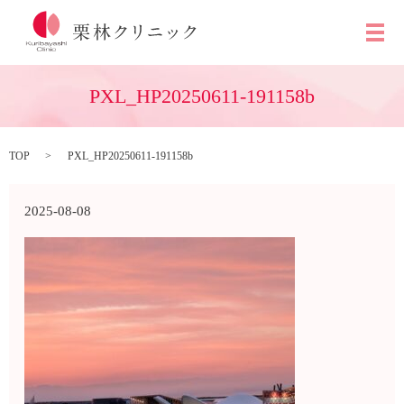
メ
PXL_HP20250611-191158b
TOP
PXL_HP20250611-191158b
2025-08-08