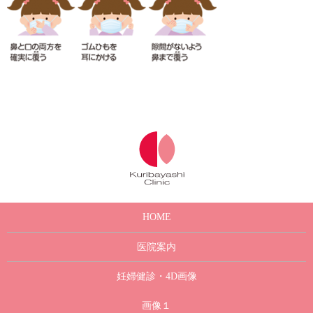
HOME
医院案内
妊婦健診・4D画像
画像１