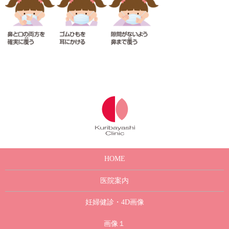
HOME
医院案内
妊婦健診・4D画像
画像１