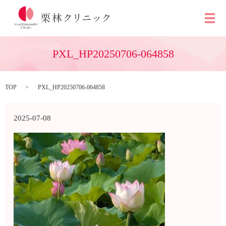
メ
PXL_HP20250706-064858
TOP
PXL_HP20250706-064858
2025-07-08