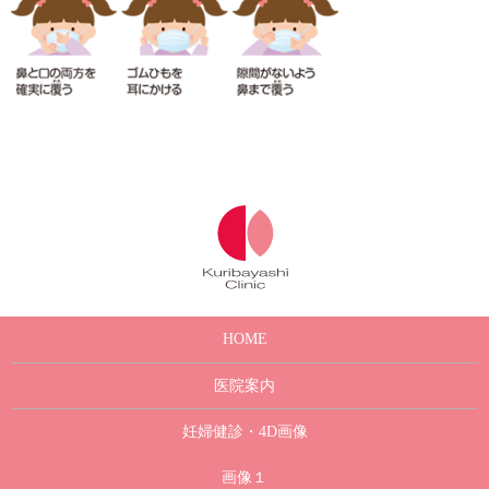
HOME
医院案内
妊婦健診・4D画像
画像１