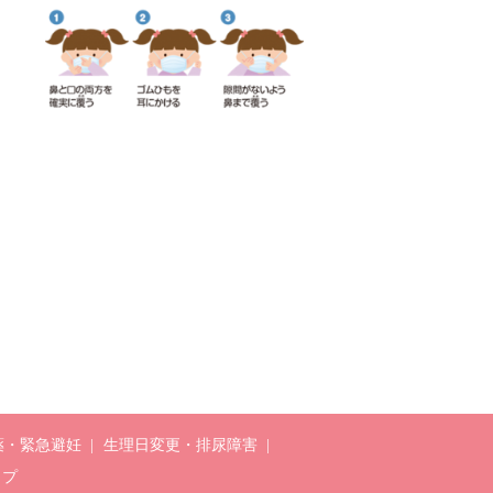
薬・緊急避妊
生理日変更・排尿障害
ップ