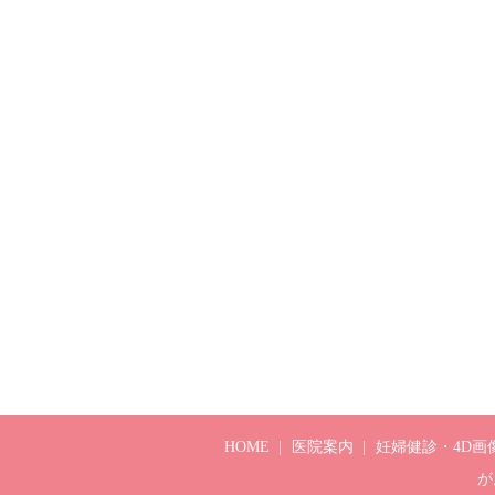
HOME
医院案内
妊婦健診・4D画
が