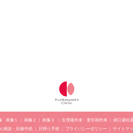
像
画像１
画像２
画像３
生理痛外来・更年期外来
経口避妊
ん検診・妊娠中絶
日帰り手術
プライバシーポリシー
サイトマ