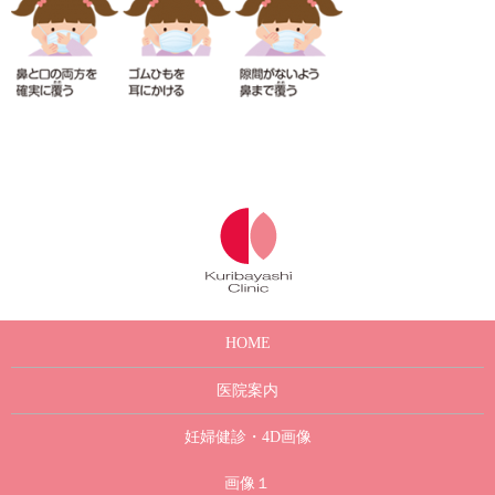
HOME
医院案内
妊婦健診・4D画像
画像１