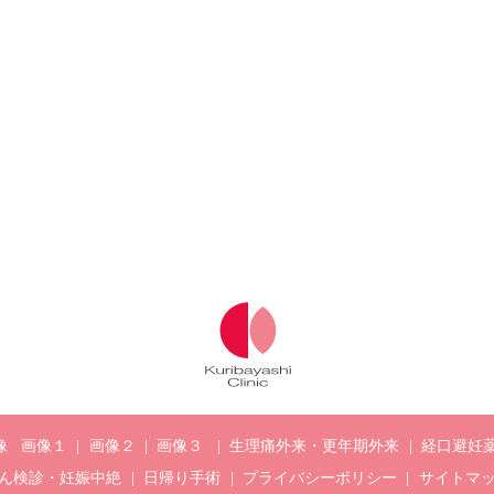
像
画像１
画像２
画像３
生理痛外来・更年期外来
経口避妊
ん検診・妊娠中絶
日帰り手術
プライバシーポリシー
サイトマ