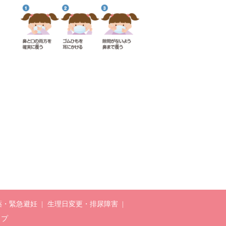
薬・緊急避妊
生理日変更・排尿障害
ップ