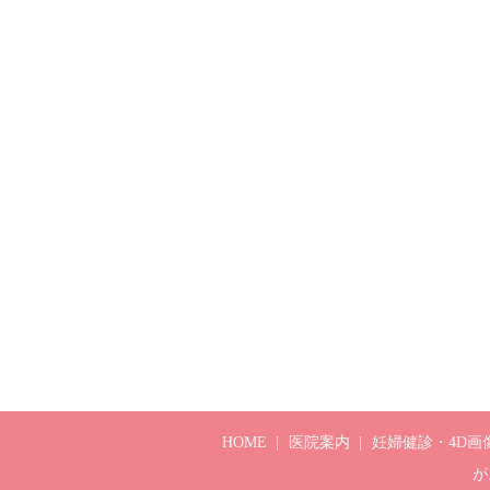
HOME
医院案内
妊婦健診・4D画
が