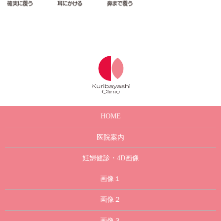
HOME
医院案内
妊婦健診・4D画像
画像１
画像２
画像３