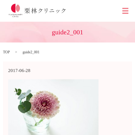
メ
guide2_001
TOP
guide2_001
2017-06-28