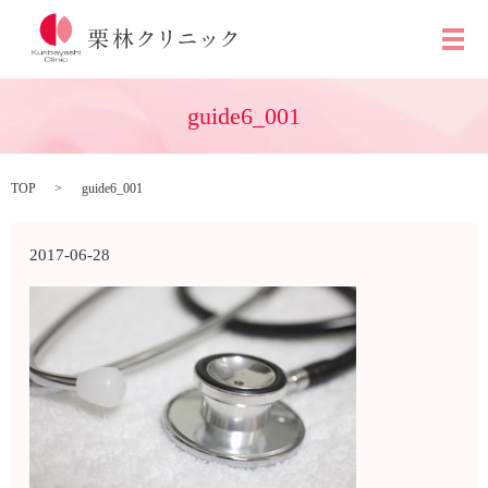
メ
guide6_001
TOP
guide6_001
2017-06-28