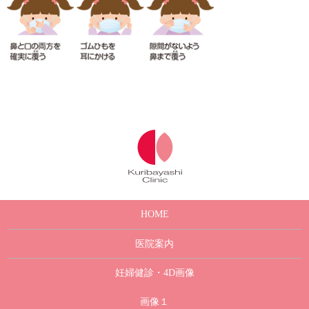
HOME
医院案内
妊婦健診・4D画像
画像１