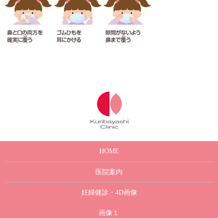
HOME
医院案内
妊婦健診・4D画像
画像１