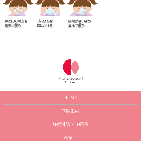
HOME
医院案内
妊婦健診・4D画像
画像１