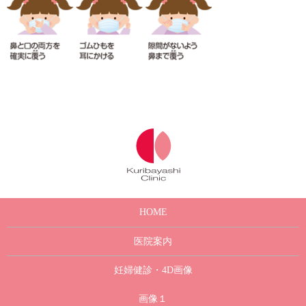
HOME
医院案内
妊婦健診・4D画像
画像１